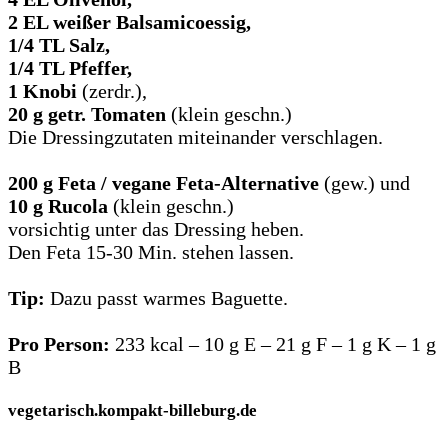
2 EL weißer Balsamicoessig,
1/4 TL Salz,
1/4 TL Pfeffer,
1 Knobi
(zerdr.),
20 g getr. Tomaten
(klein geschn.)
Die Dressingzutaten miteinander verschlagen.
200 g Feta
/ vegane Feta-Alternative
(gew.) und
10 g Rucola
(klein geschn.)
vorsichtig unter das Dressing heben.
Den Feta 15-30 Min. stehen lassen.
Tip:
Dazu passt warmes Baguette.
Pro Person:
233 kcal – 10 g E – 21 g F – 1 g K – 1 g
B
vegetarisch.kompakt-billeburg.de