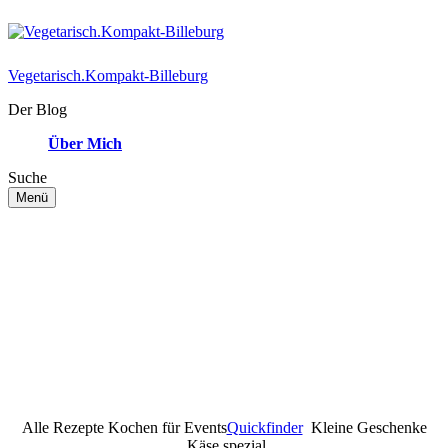
Vegetarisch.Kompakt-Billeburg
Der Blog
Über Mich
Suche
Menü
Rezepte und Ernährungstipps
für vegetarisches und veganes
Leben
Studienbasierte Tipps, alltagstaugliche Rezepte und ärztliche
Empfehlungen für einen gesunden pflanzlichen Lebensstil.
Alle Rezepte
Kochen für Events
Quickfinder
Kleine Geschenke
Käse spezial