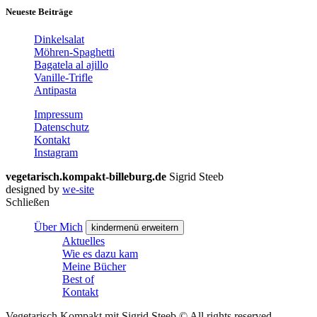
Neueste Beiträge
Dinkelsalat
Möhren-Spaghetti
Bagatela al ajillo
Vanille-Trifle
Antipasta
Impressum
Datenschutz
Kontakt
Instagram
vegetarisch.kompakt-billeburg.de
Sigrid Steeb
designed by
we-site
Schließen
Über Mich
kindermenü erweitern
Aktuelles
Wie es dazu kam
Meine Bücher
Best of
Kontakt
Vegetarisch Kompakt mit Sigrid Steeb © All rights reserved.