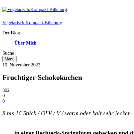
Vegetarisch.Kompakt-Billeburg
Der Blog
Über Mich
Suche
Menü
10. November 2022
Fruchtiger Schokokuchen
802
0
0
8 bis 16 Stück / OLV / V / warm oder kalt sehr lecker
in einer Rechteck-Springform
gebacken
und d