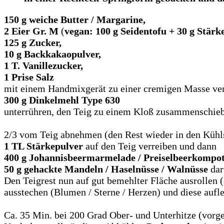
150 g weiche Butter / Margarine,
2 Eier
Gr. M
(
vegan: 100 g Seidentofu + 30 g Stär
125 g Zucker,
10 g Backkakaopulver,
1 T. Vanillezucker,
1 Prise Salz
mit einem Handmixgerät zu einer cremigen Masse ver
300 g Dinkelmehl Type 630
unterrühren, den Teig zu einem Kloß zusammenschiebe
2/3 vom Teig abnehmen (den Rest wieder in den Kühls
1 TL Stärkepulver
auf den Teig verreiben und dann
400 g Johannisbeermarmelade / Preiselbeerkompot
50 g gehackte Mandeln / Haselnüsse / Walnüsse
dar
Den Teigrest nun auf gut bemehlter Fläche ausrollen (
ausstechen (Blumen / Sterne / Herzen) und diese aufl
Ca. 35 Min. bei 200 Grad Ober- und Unterhitze (vorge