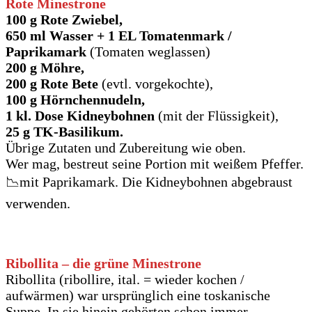
Rote Minestrone
100 g Rote Zwiebel,
650 ml Wasser + 1 EL Tomatenmark /
Paprikamark
(Tomaten weglassen)
200 g Möhre,
200 g Rote Bete
(evtl. vorgekochte),
100 g Hörnchennudeln,
1 kl. Dose Kidneybohnen
(mit der Flüssigkeit),
25 g TK-Basilikum.
Übrige Zutaten und Zubereitung wie oben.
Wer mag, bestreut seine Portion mit weißem Pfeffer.
📉mit Paprikamark. Die Kidneybohnen abgebraust
verwenden.
Ribollita
– die grüne Minestrone
Ribollita (ribollire, ital. = wieder kochen /
aufwärmen) war ursprünglich eine toskanische
Suppe. In sie hinein gehörten schon immer