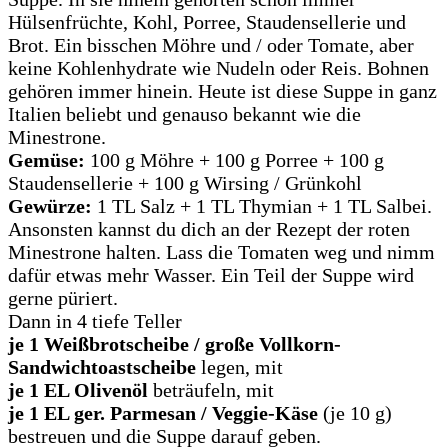
Hülsenfrüchte, Kohl, Porree, Staudensellerie und
Brot. Ein bisschen Möhre und / oder Tomate, aber
keine Kohlenhydrate wie Nudeln oder Reis. Bohnen
gehören immer hinein. Heute ist diese Suppe in ganz
Italien beliebt und genauso bekannt wie die
Minestrone.
Gemüse:
100 g Möhre + 100 g Porree + 100 g
Staudensellerie + 100 g Wirsing / Grünkohl
Gewürze:
1 TL Salz + 1 TL Thymian + 1 TL Salbei.
Ansonsten kannst du dich an der Rezept der roten
Minestrone halten. Lass die Tomaten weg und nimm
dafür etwas mehr Wasser. Ein Teil der Suppe wird
gerne püriert.
Dann in 4 tiefe Teller
je 1 Weißbrotscheibe / große Vollkorn-
Sandwichtoastscheibe
legen, mit
je 1 EL Olivenöl
beträufeln, mit
je 1 EL ger. Parmesan
/ Veggie-Käse
(je 10 g)
bestreuen und die Suppe darauf geben.