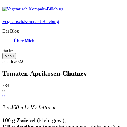
Vegetarisch.Kompakt-Billeburg
Der Blog
Über Mich
Suche
Menü
5. Juli 2022
Tomaten-Aprikosen-Chutney
733
0
0
2 x 400 ml / V / fettarm
100 g Zwiebel
(klein gew.),
125 g Aprikosen
(entsteint gewogen, klein gew.) in