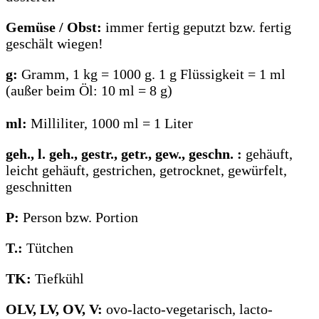
Gemüse / Obst:
immer fertig geputzt bzw. fertig
geschält wiegen!
g:
Gramm, 1 kg = 1000 g. 1 g Flüssigkeit = 1 ml
(außer beim Öl: 10 ml = 8 g)
ml:
Milliliter, 1000 ml = 1 Liter
geh., l. geh., gestr., getr., gew., geschn. :
gehäuft,
leicht gehäuft, gestrichen, getrocknet, gewürfelt,
geschnitten
P:
Person bzw. Portion
T.:
Tütchen
TK:
Tiefkühl
OLV, LV, OV, V:
ovo-lacto-vegetarisch, lacto-