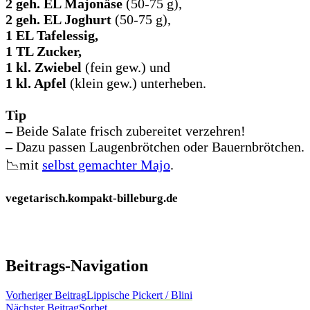
2 geh. EL Majonäse
(50-75 g),
2 geh. EL Joghurt
(50-75 g),
1 EL Tafelessig,
1 TL Zucker,
1 kl. Zwiebel
(fein gew.) und
1 kl. Apfel
(klein gew.) unterheben.
Tip
–
Beide Salate frisch zubereitet verzehren!
–
Dazu passen Laugenbrötchen oder Bauernbrötchen.
📉mit
selbst gemachter Majo
.
vegetarisch.kompakt-billeburg.de
Beitrags-Navigation
Vorheriger Beitrag
Lippische Pickert / Blini
Nächster Beitrag
Sorbet