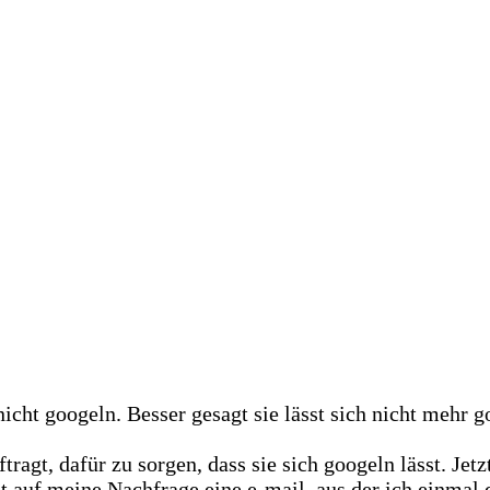
icht googeln. Besser gesagt sie lässt sich nicht mehr g
ragt, dafür zu sorgen, dass sie sich googeln lässt. Je
lt auf meine Nachfrage eine e-mail, aus der ich einma