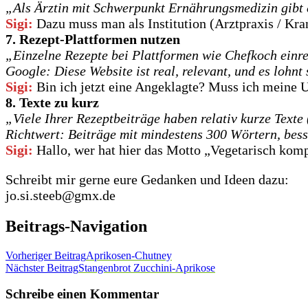
„Als Ärztin mit Schwerpunkt Ernährungsmedizin gibt e
Sigi:
Dazu muss man als Institution (Arztpraxis / Krank
7.
Rezept-Plattformen nutzen
„Einzelne Rezepte bei Plattformen wie Chefkoch einrei
Google: Diese Website ist real, relevant, und es lohn
Sigi:
Bin ich jetzt eine Angeklagte? Muss ich meine 
8.
Texte zu kurz
„Viele Ihrer Rezeptbeiträge haben relativ kurze Texte
Richtwert: Beiträge mit mindestens 300 Wörtern, bes
Sigi:
Hallo, wer hat hier das Motto „Vegetarisch komp
Schreibt mir gerne eure Gedanken und Ideen dazu:
jo.si.steeb@gmx.de
Beitrags-Navigation
Vorheriger Beitrag
Aprikosen-Chutney
Nächster Beitrag
Stangenbrot Zucchini-Aprikose
Schreibe einen Kommentar