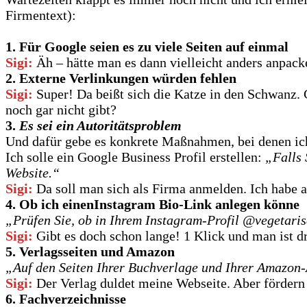
Firmentext):
1. Für Google seien es zu viele Seiten auf einmal
Sigi:
Äh – hätte man es dann vielleicht anders anpac
2. Externe Verlinkungen
würden fehlen
Sigi:
Super! Da beißt sich die Katze in den Schwanz. 
noch gar nicht gibt?
3.
Es sei ein Autoritätsproblem
Und dafür gebe es konkrete Maßnahmen, bei denen ich
Ich solle ein Google Business Profil erstellen:
„Falls 
Website.“
Sigi:
Da soll man sich als Firma anmelden. Ich habe
4.
Ob ich einenInstagram Bio-Link anlegen könne
„Prüfen Sie, ob in Ihrem Instagram-Profil @vegetarisch
Sigi:
Gibt es doch schon lange! 1 Klick und man ist dr
5.
Verlagsseiten und Amazon
„Auf den Seiten Ihrer Buchverlage und Ihrer Amazon-Au
Sigi:
Der Verlag duldet meine Webseite. Aber fördern 
6.
Fachverzeichnisse