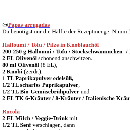
📜
Papas arrugadas
Du benötigst nur die Hälfte der Rezeptmenge. Nimm 5
Halloumi / Tofu / Pilze in Knoblauchöl
200-250 g Halloumi
/ Tofu / Stockschwämmchen- /
2 EL Olivenöl
schonend anschwitzen.
80 ml Olivenöl
(8 EL),
2 Knobi
(zerdr.),
1 TL Paprikapulver edelsüß,
1/2 TL scharfes Paprikapulver
,
1/2 TL Bio-Gemüsebrühpulver
und
2 EL TK 6-Kräuter / 8-Kräuter
/ Italienische Krä
Rucola
2 EL Milch / Veggie-Drink
mit
1/2 TL Senf
verschlagen, dann