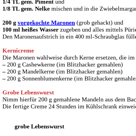
1/4 TL gem. Piment
und
1/8 TL gem. Nelke
mischen und in die Zwiebelmargar
200 g
vorgekochte Maronen
(grob gehackt) und
100 ml heißes Wasser
zugeben und alles mittels Püri
Den Maronenaufstrich in ein 400 ml-Schraubglas fülle
Kernicreme
Die Maronen wahlweise durch Kerne ersetzen, die im
–
200 g Cashewkerne (im Blitzhacker gemahlen)
–
200 g Mandelkerne (im Blitzhacker gemahlen)
–
200 g Sonnenblumenkerne (im Blitzhacker gemahle
Grobe Lebenswurst
Nimm hierfür 200 g gemahlene Mandeln aus dem Bac
Die fertige Creme 24 Stunden im Kühlschrank einweic
grobe Lebenswurst