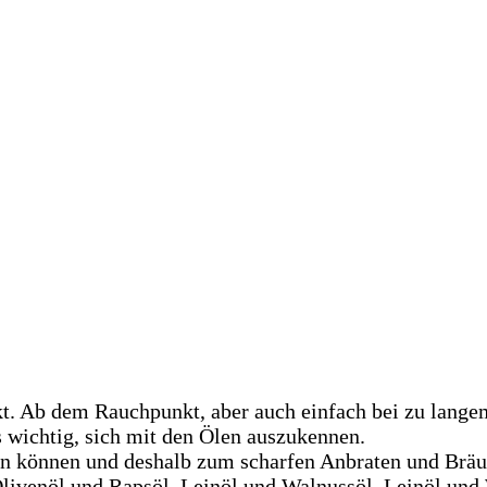
t. Ab dem Rauchpunkt, aber auch einfach bei zu langem
s wichtig, sich mit den Ölen auszukennen.
den können und deshalb zum scharfen Anbraten und Brä
livenöl und Rapsöl, Leinöl und Walnussöl. Leinöl und 