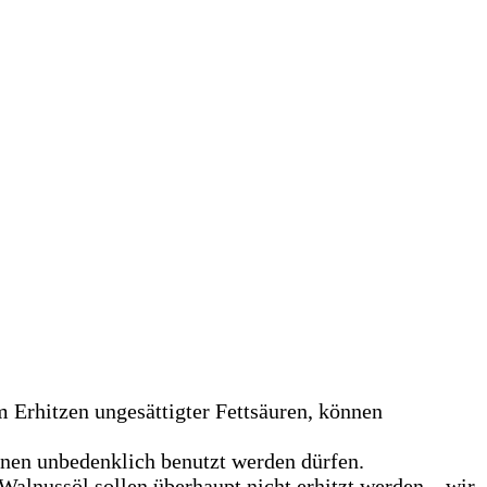
 Erhitzen ungesättigter Fettsäuren, können
unen unbedenklich benutzt werden dürfen.
Walnussöl sollen überhaupt nicht erhitzt werden – wir