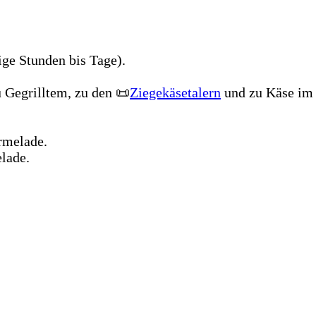
ige Stunden bis Tage).
u Gegrilltem, zu den 📜
Ziegekäsetalern
und zu Käse im 
rmelade.
lade.