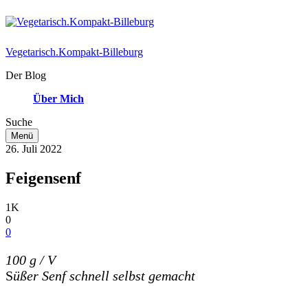
Vegetarisch.Kompakt-Billeburg
Der Blog
Über Mich
Suche
Menü
26. Juli 2022
Feigensenf
1K
0
0
100 g / V
S
üßer Senf schnell selbst gemacht