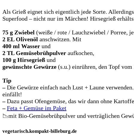
Als Grieß eignet sich eigentlich jede Sorte. Allerdin
Superfood – nicht nur im Märchen! Hirsegrieß erhältst
75 g Zwiebel
(weiße / rote / Lauchzwiebel / Porree, je
2 EL Olivenöl
anschwitzen. Mit
400 ml Wasser
und
2 TL Gemüsebrühpulver
aufkochen,
100 g Hirsegrieß
und
gewünschte Gewürze
(s.u.) einrühren, den Topf vom
Tip
–
Die Gewürze einfach nach Lust + Laune verwenden. 
einfällt!
–
Dazu passt Ofengemüse, das wir dann ohne Kartoffe
–
Feta + Gemüse im Paket
📉mit Bio-Gemüsebrühpulver und verträglichen Gewü
vegetarisch.kompakt-billeburg.de