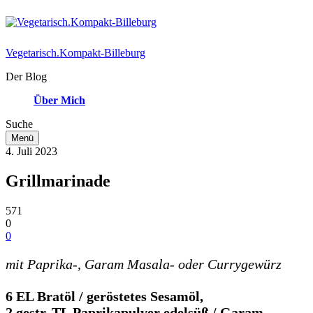
Vegetarisch.Kompakt-Billeburg
Der Blog
Über Mich
Suche
Menü
4. Juli 2023
Grillmarinade
571
0
0
mit Paprika-, Garam Masala- oder Currygewürz
6 EL Bratöl / geröstetes Sesamöl,
2 gestr. TL Paprikapulver edelsüß / Garam