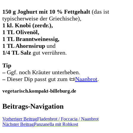
150 g Joghurt mit 10 % Fettgehalt
(das ist
typischerweise der Griechische),
1 kl. Knobi (zerdr.),
1 TL Olivenöl,
1 TL Branntweinessig,
1 TL Ahornsirup
und
1/4 TL Salz
gut verrühren.
Tip
–
Ggf. noch Kräuter unterheben.
–
Dieser Dip passt gut zum 📜
Naanbrot
.
vegetarisch.kompakt-billeburg.de
Beitrags-Navigation
Vorheriger Beitrag
Fladenbrot / Foccacia / Naanbrot
Nächster Beitrag
Panzanella mit Rohkost