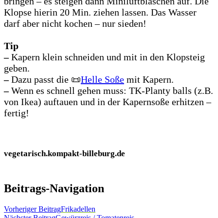
bringen – es steigen dann Miniluftbläschen auf. Die
Klopse hierin 20 Min. ziehen lassen. Das Wasser
darf aber nicht kochen – nur sieden!
Tip
–
Kapern klein schneiden und mit in den Klopsteig
geben.
–
Dazu passt die 📜
Helle Soße
mit Kapern.
–
Wenn es schnell gehen muss: TK-Planty balls (z.B.
von Ikea) auftauen und in der Kapernsoße erhitzen –
fertig!
vegetarisch.kompakt-billeburg.de
Beitrags-Navigation
Vorheriger Beitrag
Frikadellen
Nächster Beitrag
Gewürzreis / Tomatenreis