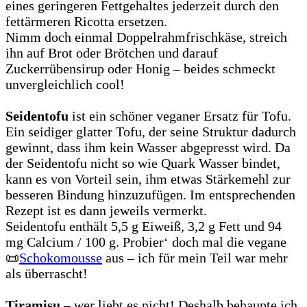
eines geringeren Fettgehaltes jederzeit durch den
fettärmeren Ricotta ersetzen.
Nimm doch einmal Doppelrahmfrischkäse, streich
ihn auf Brot oder Brötchen und darauf
Zuckerrübensirup oder Honig – beides schmeckt
unvergleichlich cool!
Seidentofu
ist ein schöner veganer Ersatz für Tofu.
Ein seidiger glatter Tofu, der seine Struktur dadurch
gewinnt, dass ihm kein Wasser abgepresst wird. Da
der Seidentofu nicht so wie Quark Wasser bindet,
kann es von Vorteil sein, ihm etwas Stärkemehl zur
besseren Bindung hinzuzufügen. Im entsprechenden
Rezept ist es dann jeweils vermerkt.
Seidentofu enthält 5,5 g Eiweiß, 3,2 g Fett und 94
mg Calcium / 100 g. Probier‘ doch mal die vegane
📜
Schokomousse
aus – ich für mein Teil war mehr
als überrascht!
Tiramisu
– wer liebt es nicht! Deshalb behaupte ich