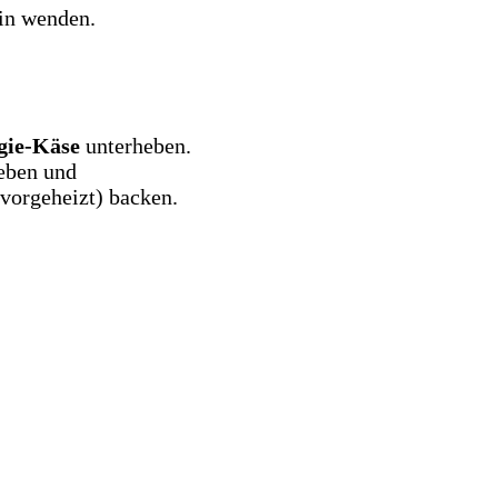
rin wenden.
ggie-Käse
unterheben.
eben und
vorgeheizt) backen.