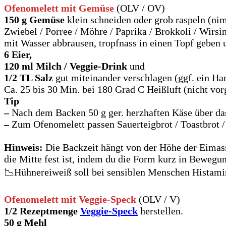
Ofenomelett mit Gemüse
(OLV / OV)
150 g Gemüse
klein schneiden oder grob raspeln (ni
Zwiebel / Porree / Möhre / Paprika / Brokkoli / Wirsi
mit Wasser abbrausen, tropfnass in einen Topf geben 
6 Eier,
120 ml Milch / Veggie-Drink
und
1/2 TL Salz
gut miteinander verschlagen (ggf. ein H
Ca. 25 bis 30 Min. bei 180 Grad C Heißluft (nicht vor
Tip
–
Nach dem Backen 50 g ger. herzhaften Käse über da
–
Zum Ofenomelett passen Sauerteigbrot / Toastbrot / P
Hinweis:
Die Backzeit hängt von der Höhe der Eimasse
die Mitte fest ist, indem du die Form kurz in Bewegun
📉Hühnereiweiß soll bei sensiblen Menschen Histam
Ofenomelett mit Veggie-Speck
(OLV / V)
1/2 Rezeptmenge
Veggie-Speck
herstellen.
50 g Mehl