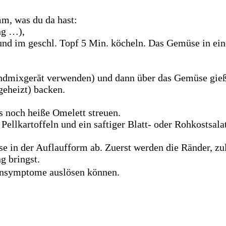
mm, was du da hast:
ng …),
und im geschl. Topf 5 Min. köcheln. Das Gemüse in eine
andmixgerät verwenden) und dann über das Gemüse gie
geheizt) backen.
s noch heiße Omelett streuen.
ellkartoffeln und ein saftiger Blatt- oder Rohkostsalat
 in der Auflaufform ab. Zuerst werden die Ränder, zul
g bringst.
insymptome auslösen können.