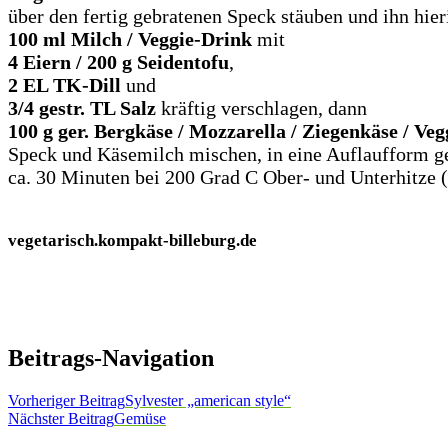
über den fertig gebratenen Speck stäuben und ihn hie
100 ml Milch / Veggie-Drink
mit
4 Eiern / 200 g Seidentofu
,
2 EL TK-Dill
und
3/4 gestr. TL Salz
kräftig verschlagen, dann
100 g ger. Bergkäse / Mozzarella / Ziegenkäse / Ve
Speck und Käsemilch mischen, in eine Auflaufform g
ca. 30 Minuten bei 200 Grad C Ober- und Unterhitze (
vegetarisch.kompakt-billeburg.de
Beitrags-Navigation
Vorheriger Beitrag
Sylvester „american style“
Nächster Beitrag
Gemüse