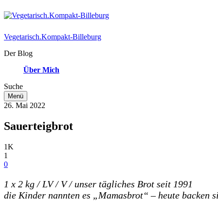
Vegetarisch.Kompakt-Billeburg
Der Blog
Über Mich
Suche
Menü
26. Mai 2022
Sauerteigbrot
1K
1
0
1 x 2 kg / LV / V / unser tägliches Brot seit 1991
die Kinder nannten es „Mamasbrot“
–
heute backen si