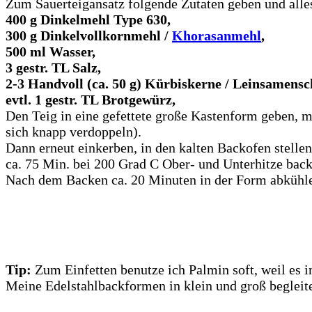
Zum Sauerteigansatz folgende Zutaten geben und alles
400 g Dinkelmehl Type 630,
300 g Dinkelvollkornmehl /
Khorasanmehl
,
500 ml Wasser,
3 gestr. TL Salz,
2-3 Handvoll (ca. 50 g)
Kürbiskerne
/ Leinsamensc
evtl. 1 gestr. TL Brotgewürz,
Den Teig in eine gefettete große Kastenform geben, 
sich knapp verdoppeln).
Dann erneut einkerben, in den kalten Backofen stelle
ca. 75 Min. bei 200 Grad C Ober- und Unterhitze back
Nach dem Backen ca. 20 Minuten in der Form abkühlen
Tip:
Zum Einfetten benutze ich Palmin soft, weil es 
Meine Edelstahlbackformen in klein und groß begleiten