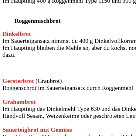
Im Hauptteig 400 g Roggenmehl Type 1150 und 300 g
Roggenmischbrot
Dinkelbrot
Im Sauerteigansatz nimmst du 400 g Dinkelvollkornm
Im Hauptteig bleiben die Mehle so, aber du kochst no
dazu.
Gersterbrot
(Graubrot)
Roggenschrot im Sauerteigansatz durch Roggenmehl 
Grahambrot
Im Hauptteig das Dinkelmehl Type 630 und das Dinke
Handvoll Sesam, Weizenkeime oder geschroteten Lei
Sauerteigbrot mit Gemüse