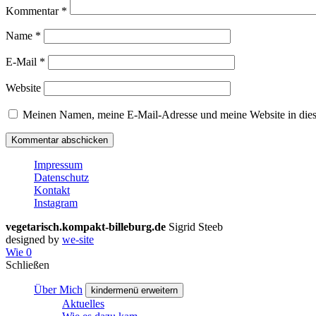
Kommentar
*
Name
*
E-Mail
*
Website
Meinen Namen, meine E-Mail-Adresse und meine Website in dies
Impressum
Datenschutz
Kontakt
Instagram
vegetarisch.kompakt-billeburg.de
Sigrid Steeb
designed by
we-site
Wie
0
Schließen
Über Mich
kindermenü erweitern
Aktuelles