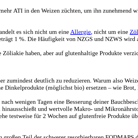
 mehr ATI in den Weizen züchten, um ihn zunehmend wi
ndelt es sich nicht um eine
Allergie
, nicht um eine
Zöl
beträgt 1 %. Die Häufigkeit von NZGS und NZWS wird a
e Zöliakie haben, aber auf glutenhaltige Produkte verzi
er zumindest deutlich zu reduzieren. Warum also Weize
ne Dinkelprodukte (möglichst bio) ersetzen – wie Brot
n nach wenigen Tagen eine Besserung deiner Bauchbesc
l hinausschießt und wertvolle Makro- und Mikronährstof
he testweise für 2 Wochen auf glutenfreie Produkte üb
inen großen Teil der schwerer resorbierbaren FODMAPS 