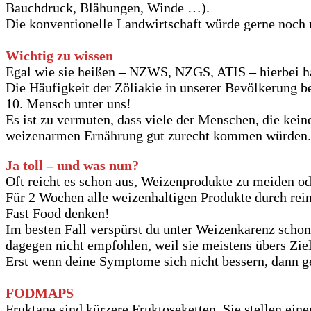
Bauchdruck, Blähungen, Winde …).
Die konventionelle Landwirtschaft würde gerne noch
Wichtig zu wissen
Egal wie sie heißen – NZWS, NZGS, ATIS – hierbei ha
Die Häufigkeit der Zöliakie in unserer Bevölkerung 
10. Mensch unter uns!
Es ist zu vermuten, dass viele der Menschen, die kein
weizenarmen Ernährung gut zurecht kommen würden.
Ja toll – und was nun?
Oft reicht es schon aus, Weizenprodukte zu meiden od
Für 2 Wochen alle weizenhaltigen Produkte durch rei
Fast Food denken!
Im besten Fall verspürst du unter Weizenkarenz scho
dagegen nicht empfohlen, weil sie meistens übers Zie
Erst wenn deine Symptome sich nicht bessern, dann ge
FODMAPS
Fruktane sind kürzere Fruktoseketten. Sie stellen e