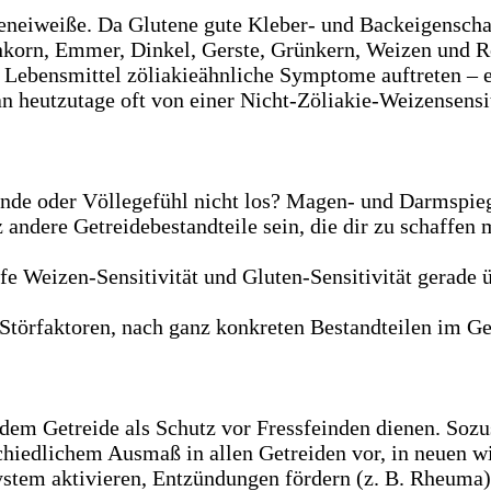
neiweiße. Da Glutene gute Kleber- und Backeigenschaft
inkorn, Emmer, Dinkel, Gerste, Grünkern, Weizen und 
Lebensmittel zöliakieähnliche Symptome auftreten – ei
n heutzutage oft von einer Nicht-Zöliakie-Weizensensi
de oder Völlegefühl nicht los? Magen- und Darmspieg
andere Getreidebestandteile sein, die dir zu schaffen
fe Weizen-Sensitivität und Gluten-Sensitivität gerade ü
 Störfaktoren, nach ganz konkreten Bestandteilen im Ge
dem Getreide als Schutz vor Fressfeinden dienen. Sozus
iedlichem Ausmaß in allen Getreiden vor, in neuen wie
em aktivieren, Entzündungen fördern (z. B. Rheuma) 