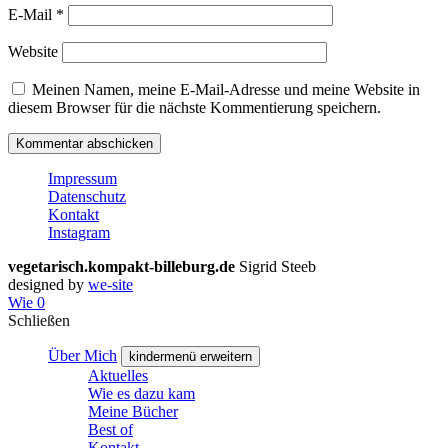
E-Mail
*
Website
Meinen Namen, meine E-Mail-Adresse und meine Website in
diesem Browser für die nächste Kommentierung speichern.
Impressum
Datenschutz
Kontakt
Instagram
vegetarisch.kompakt-billeburg.de
Sigrid Steeb
designed by
we-site
Wie
0
Schließen
Über Mich
kindermenü erweitern
Aktuelles
Wie es dazu kam
Meine Bücher
Best of
Kontakt