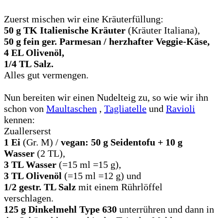
Zuerst mischen wir eine Kräuterfüllung:
50 g TK Italienische Kräuter
(Kräuter Italiana),
50 g fein ger. Parmesan / herzhafter Veggie-Käse,
4 EL Olivenöl,
1/4 TL Salz.
Alles gut vermengen.
Nun bereiten wir einen Nudelteig zu, so wie wir ihn
schon von
Maultaschen
,
Tagliatelle
und
Ravioli
kennen:
Zuallerserst
1 Ei
(Gr. M) /
vegan: 50 g Seidentofu + 10 g
Wasser
(2 TL),
3 TL Wasser
(=15 ml =15 g),
3 TL Olivenöl
(=15 ml =12 g) und
1/2 gestr. TL Salz
mit einem Rührlöffel
verschlagen.
125 g Dinkelmehl Type 630
unterrühren und dann in