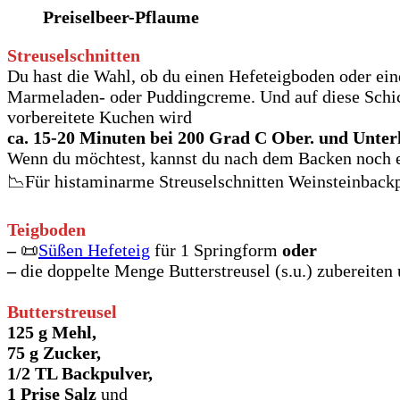
Preiselbeer-Pflaume
Streuselschnitten
Du hast die Wahl, ob du einen Hefeteigboden oder e
Marmeladen- oder Puddingcreme. Und auf diese Schich
vorbereitete Kuchen wird
ca. 15-20 Minuten bei 200 Grad C Ober. und Unterh
Wenn du möchtest, kannst du nach dem Backen noch e
📉Für histaminarme Streuselschnitten Weinsteinbackp
Teigboden
–
📜
Süßen Hefeteig
für 1 Springform
oder
–
die doppelte Menge Butterstreusel (s.u.) zubereiten
Butterstreusel
125 g Mehl,
75 g Zucker,
1/2 TL Backpulver,
1 Prise Salz
und