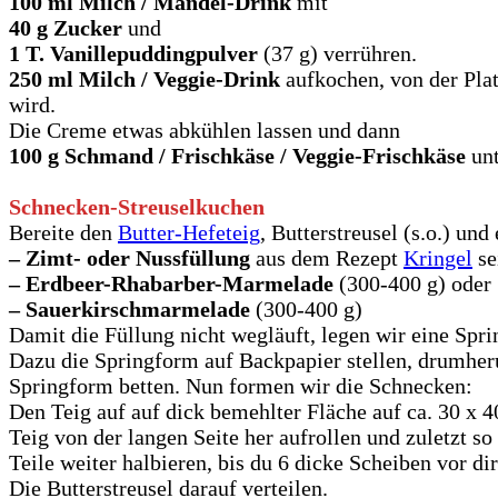
100 ml Milch / Mandel-Drink
mit
40 g Zucker
und
1 T. Vanillepuddingpulver
(37 g) verrühren.
250 ml Milch / Veggie-Drink
aufkochen, von der Plat
wird.
Die Creme etwas abkühlen lassen und dann
100 g Schmand
/ Frischkäse / Veggie-Frischkäse
unt
Schnecken-Streuselkuchen
Bereite den
Butter-Hefeteig
, Butterstreusel (s.o.) un
– Zimt- oder Nussfüllung
aus dem Rezept
Kringel
se
– Erdbeer-Rhabarber-Marmelade
(300-400 g) oder
– Sauerkirschmarmelade
(300-400 g)
Damit die Füllung nicht wegläuft, legen wir eine Spr
Dazu die Springform auf Backpapier stellen, drumher
Springform betten. Nun formen wir die Schnecken:
Den Teig auf auf dick bemehlter Fläche auf ca. 30 x 4
Teig von der langen Seite her aufrollen und zuletzt so
Teile weiter halbieren, bis du 6 dicke Scheiben vor di
Die Butterstreusel darauf verteilen.