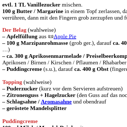
evtl. 1 TL Vanillezucker
mischen.
100 g Butter / Margarine
in einem Topf zerlassen, 
verrühren, dann mit den Fingern grob zerzupfen und fü
Der Belag
(wahlweise)
–
Apfelfüllung
aus 📜
Apple Pie
–
100 g Marzipanrohmasse
(grob ger.), darauf
ca. 4
…)
– ca. 300 g Aprikosenmarmelade / Preiselbeerkomp
Aprikosen / Birnen / Kirschen / Pflaumen / Rhabarber
–
Puddingcreme
(s.u.), darauf
ca. 400 g Obst
(finger
Topping
(wahlweise)
–
Puderzucker
(kurz vor dem Servieren aufstreuen)
–
Zitronenguss
+ Hagelzucker
(den Guss auf das noc
– Schlagsahne /
Aromasahne
und obendrauf
–
geröstete Mandelsplitter
Puddingcreme