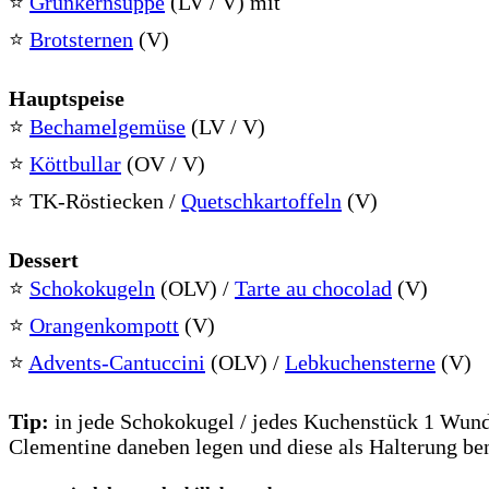
⭐
Grünkernsuppe
(LV / V) mit
⭐
Brotsternen
(V)
Hauptspeise
⭐
Bechamelgemüse
(LV / V)
⭐
Köttbullar
(OV / V)
⭐ TK-Röstiecken /
Quetschkartoffeln
(V)
Dessert
⭐
Schokokugeln
(OLV) /
Tarte au chocolad
(V)
⭐
Orangenkompott
(V)
⭐
Advents-Cantuccini
(OLV) /
Lebkuchensterne
(V)
Tip:
in jede Schokokugel / jedes Kuchenstück 1 Wunde
Clementine daneben legen und diese als Halterung be