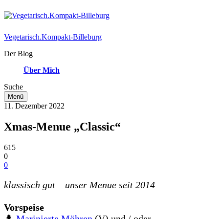
Vegetarisch.Kompakt-Billeburg
Der Blog
Über Mich
Suche
Menü
11. Dezember 2022
Xmas-Menue „Classic“
615
0
0
klassisch gut
–
unser Menue seit 2014
Vorspeise
🌲
Marinierte Möhren
(V) und / oder