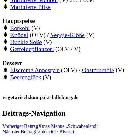
🌲
Marinierte Pilze
Hauptspeise
🌲
Rotkohl
(V)
🌲
Knödel
(OLV) /
Veggie-Klöße
(V)
🌲
Dunkle Soße
(V)
🌲
Getreidepflanzerl
(OLV / V)
Dessert
🌲
Eiscreme Annestyle
(OLV) /
Obstcrumble
(V)
🌲
Beerenglück
(V)
vegetarisch.kompakt-billeburg.de
Beitrags-Navigation
Vorheriger Beitrag
Xmas-Menue „Schwabenland“
Nächster Beitrag
Cantuccini / Biscotti